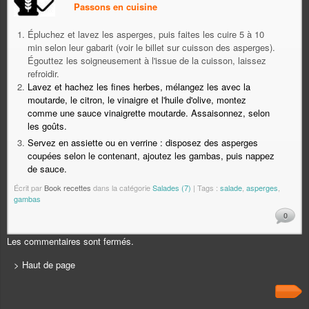
Passons en cuisine
Épluchez et lavez les asperges, puis faites les cuire 5 à 10
min selon leur gabarit (voir le billet sur cuisson des asperges).
Égouttez les soigneusement à l'issue de la cuisson, laissez
refroidir.
Lavez et hachez les fines herbes, mélangez les avec la
moutarde, le citron, le vinaigre et l'huile d'olive, montez
comme une sauce vinaigrette moutarde. Assaisonnez, selon
les goûts.
Servez en assiette ou en verrine : disposez des asperges
coupées selon le contenant, ajoutez les gambas, puis nappez
de sauce.
Écrit par
Book recettes
dans la catégorie
Salades (7)
| Tags :
salade
,
asperges
,
gambas
0
Les commentaires sont fermés.
> Haut de page