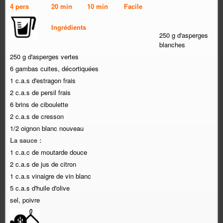
4 pers
20 min
10 min
Facile
Ingrédients
250 g d'asperges
blanches
250 g d'asperges vertes
6 gambas cuites, décortiquées
1 c.a.s d'estragon frais
2 c.a.s de persil frais
6 brins de ciboulette
2 c.a.s de cresson
1/2 oignon blanc nouveau
La sauce :
1 c.a.c de moutarde douce
2 c.a.s de jus de citron
1 c.a.s vinaigre de vin blanc
5 c.a.s d'huile d'olive
sel, poivre