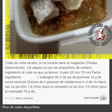
L'idée de cette recette, je l'ai trouvée dans le magazine (Thuries
Gastronomie). J'ai adapté un peu les proportions de certains
ingrédients et voila ce que ça donne ! 6 pers 20 min 75 min Facile
Ingrédients 1 aubergine 30 cl de jus de pommes 12 g de
sucre semoule Graines de 2 gousses de cardamome 5 cl de vin blanc
sec Le jus d'un 1/2 citron (pour la compote) Le jus d'un 1/2 citron (pour
la marinade) 75 g de...
Lire la suite
0
Écrit par
Book recettes
Plus de notes disponibles.