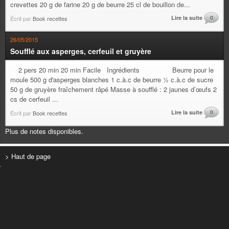
crevettes 20 g de farine 20 g de beurre 25 cl de bouillon de...
Lire la suite
0
Écrit par
Book recettes
26/05/2015
Soufflé aux asperges, cerfeuil et gruyère
2 pers 20 min 20 min Facile Ingrédients Beurre pour le
moule 500 g d'asperges blanches 1 c.à.c de beurre ½ c.à.c de sucre
50 g de gruyère fraîchement râpé Masse à soufflé : 2 jaunes d’œufs 2
cs de cerfeuil ...
Lire la suite
0
Écrit par
Book recettes
Plus de notes disponibles.
> Haut de page