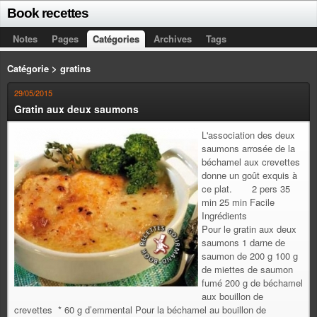
Book recettes
Notes
Pages
Catégories
Archives
Tags
Catégorie > gratins
29/05/2015
Gratin aux deux saumons
L'association des deux
saumons arrosée de la
béchamel aux crevettes
donne un goût exquis à
ce plat. 2 pers 35
min 25 min Facile
Ingrédients
Pour le gratin aux deux
saumons 1 darne de
saumon de 200 g 100 g
de miettes de saumon
fumé 200 g de béchamel
aux bouillon de
crevettes * 60 g d’emmental Pour la béchamel au bouillon de