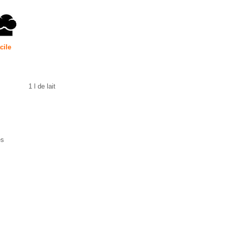
cile
1 l de lait
es