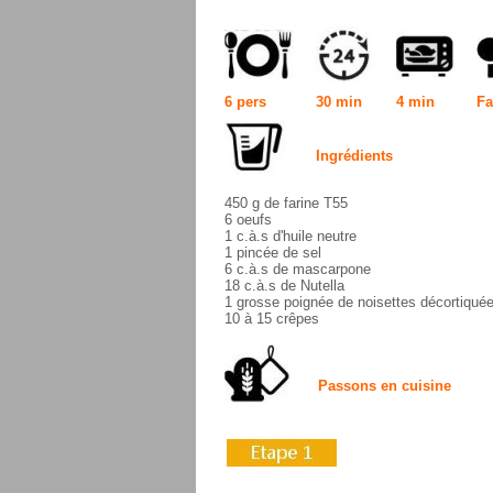
6 pers
30 min
4 min
Fa
Ingrédients
450 g de farine T55
6 oeufs
1 c.à.s d'huile neutre
1 pincée de sel
6 c.à.s de mascarpone
18 c.à.s de Nutella
1 grosse poignée de noisettes décortiqué
10 à 15 crêpes
Passons en cuisine