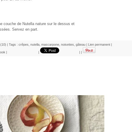
e couche de Nutella nature sur le dessus et
sées. Servez en part.
(10)
| Tags :
crêpes
,
nutella
,
mascarpone
,
noisettes
,
gâteau
|
Lien permanent
|
ook
|
|
|
|