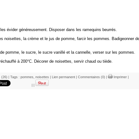
 les évider généreusement. Disposer dans les ramequins beurrés.
les noisettes, la crème et le jus de pomme, farcir les pommes. Badigeonner d
de pomme, le sucre, le sucre vanillé et la cannelle, verser sur les pommes.
réchauffé à 200°C. Décorer de noisettes, servir chaud ou tiède.
 (26)
| Tags :
pommes
,
noisettes
|
Lien permanent
|
Commentaires (0)
|
Imprimer
|
|
|