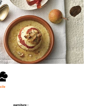
cile
garniture :