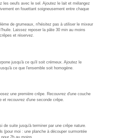
z les oeufs avec le sel. Ajoutez le lait et mélangez
ssivement en fouettant soigneusement entre chaque
blème de grumeaux, n'hésitez pas à utiliser le mixeur
 l'huile. Laissez reposer la pâte 30 min au moins
s crêpes et réservez.
pone jusqu'à ce qu'il soit crémeux. Ajoutez le
z jusqu'à ce que l'ensemble soit homogène.
éposez une première crêpe. Recouvrez d'une couche
e et recouvrez d'une seconde crêpe.
i de suite jusqu'à terminer par une crêpe nature.
ds (pour moi : une planche à découper surmontée
go pour 2h au moins.