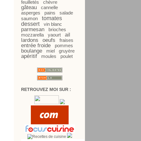
feuilletés
chèvre
gâteau
cannelle
asperges
pains
salade
tomates
saumon
dessert
vin blanc
parmesan
brioches
ail
mozzarella
yaourt
lardons
oeufs
fraises
entrée froide
pommes
boulange
miel
gruyère
apéritif
moules
poulet
RETROUVEZ MOI SUR :