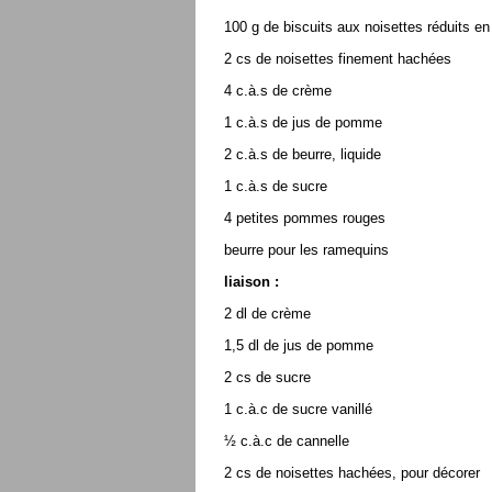
100 g de biscuits aux noisettes réduits en
2 cs de noisettes finement hachées
4 c.à.s de crème
1 c.à.s de jus de pomme
2 c.à.s de beurre, liquide
1 c.à.s de sucre
4 petites pommes rouges
beurre pour les ramequins
liaison :
2 dl de crème
1,5 dl de jus de pomme
2 cs de sucre
1 c.à.c de sucre vanillé
½ c.à.c de cannelle
2 cs de noisettes hachées, pour décorer