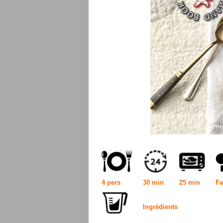
4 pers
30 min
25 min
Fa
Ingrédients