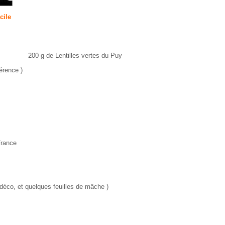
cile
200 g de Lentilles vertes du Puy
érence )
France
a déco, et quelques feuilles de mâche )