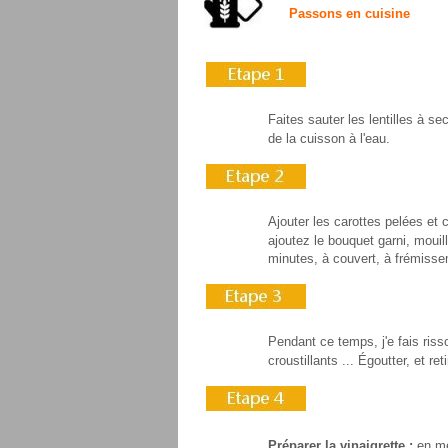
Passons en cuisine
Faites sauter les lentilles à se
de la cuisson à l'eau.
Ajouter les carottes pelées et 
ajoutez le bouquet garni, mouil
minutes, à couvert, à frémiss
Pendant ce temps, j'e fais risso
croustillants ... Égoutter, et ret
Préparer la vinaigrette :
en mé