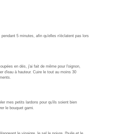
c pendant 5 minutes, afin qu'elles n'éclatent pas lors
coupées en dés, j'ai fait de même pour l'oignon,
ler d'eau à hauteur. Cuire le tout au moins 30
ements.
ler mes petits lardons pour qu'ils soient bien
irer le bouquet garni.
langeant le vinaigre, le sel le poivre, l'huile et le