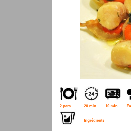
2 pers
20 min
10 min
Fa
Ingrédients