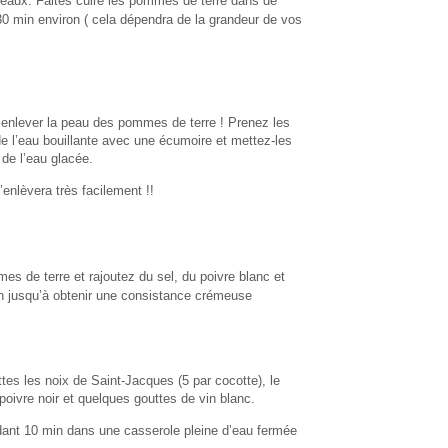
ceaux. Faites cuire les pommes de terre dans de
 30 min environ ( cela dépendra de la grandeur de vos
r enlever la peau des pommes de terre ! Prenez les
 l’eau bouillante avec une écumoire et mettez-les
de l’eau glacée.
s’enlèvera très facilement !!
s de terre et rajoutez du sel, du poivre blanc et
ien jusqu’à obtenir une consistance crémeuse
es les noix de Saint-Jacques (5 par cocotte), le
 poivre noir et quelques gouttes de vin blanc.
dant 10 min dans une casserole pleine d’eau fermée