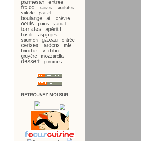
parmesan
entrée
froide
fraises
feuilletés
salade
poulet
boulange
ail
chèvre
oeufs
pains
yaourt
tomates
apéritif
basilic
asperges
gâteau
saumon
entrée
cerises
lardons
miel
brioches
vin blanc
gruyère
mozzarella
dessert
pommes
RETROUVEZ MOI SUR :