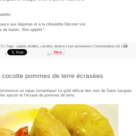
ulette.
sauce aux légumes et à la ciboulette.Décorer vos
s de basilic. Bon appétit !
(7)
| Tags :
salade
,
lentilles
,
carottes
,
lardons
|
Lien permanent
|
Commentaires (0)
|
|
|
|
n cocotte pommes de terre écrasées
r commencer un repas romantique! Le goût délicat des noix de Saint-Jacques
 les épices et l’écrasé de pommes de terre.