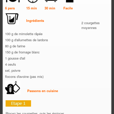
6 pers
15 min
30 min
Facile
Ingrédients
2 courgettes
moyennes
100 g de mimolette râpée
100 g d'allumettes de lardons
80 g de farine
150 g de fromage blanc
1 gousse d'ail
4 oeufs
sel, poivre
flocons d'avoine (pas mis)
Passons en cuisine
Rincez les courgettes, puis les émincer.