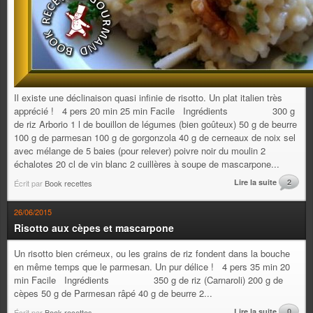
Il existe une déclinaison quasi infinie de risotto. Un plat italien très
apprécié ! 4 pers 20 min 25 min Facile Ingrédients 300 g
de riz Arborio 1 l de bouillon de légumes (bien goûteux) 50 g de beurre
100 g de parmesan 100 g de gorgonzola 40 g de cerneaux de noix sel
avec mélange de 5 baies (pour relever) poivre noir du moulin 2
échalotes 20 cl de vin blanc 2 cuillères à soupe de mascarpone...
Lire la suite
2
Écrit par
Book recettes
26/06/2015
Risotto aux cèpes et mascarpone
Un risotto bien crémeux, ou les grains de riz fondent dans la bouche
en même temps que le parmesan. Un pur délice ! 4 pers 35 min 20
min Facile Ingrédients 350 g de riz (Carnaroli) 200 g de
cèpes 50 g de Parmesan râpé 40 g de beurre 2...
Lire la suite
0
Écrit par
Book recettes