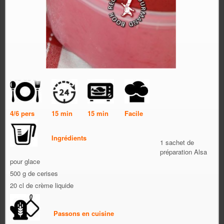
4/6 pers
15 min
15 min
Facile
Ingrédients
1 sachet de
préparation Alsa
pour glace
500 g de cerises
20 cl de crème liquide
Passons en cuisine