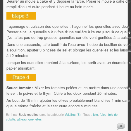
Beurrer un moule à cake et y déposer la farce. Poser le moule à cake dans
rempli d'eau et cuire pendant 1 heure au bain-marie.
Façonnage et cuisson des quenelles : Façonner les quenelles avec deux c
Passer ainsi la quenelle 5 à 6 fois d'une cuillère à l'autre jusqu'à ce quell
(Ne faites pas de trop grosses quenelles car elle vont gonflées à la cuiss
Dans une casserole, faire bouillir de l'eau avec 1 cube de bouillon de volai
à ébullition, ajouter 3 pincées de sel et plonger les quenelles et les laiss
à 12 minutes.
Lorsque les quenelles montent à la surface, les sortir avec un écumoire e
papier absorbant.
Sauce tomate :
Mixer les tomates pelées et les mettre dans une cocotte. 
le sel , le poivre et le thym. Cuire à feu doux pendant 20 minutes.
Au bout de 15 min, ajouter les olives préalablement blanchies 1 min dans l
que la crème fraîche et laisser cuire encore 5 minutes.
Écrit par
Book recettes
dans la catégorie
Volailles (6)
| Tags :
foie
,
foies
,
foie de
volaille
,
gâteau
,
quenelles
0