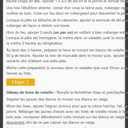
beurre coupé en dés. Ajouter 1 c.à.c de sel fin et le poivre et remuer de
Une fois l'ébullition atteinte, verser d'un coup la farine puis, mélanger rap
cuillère en bois. Cuire sur feu doux en mélangeant pour dessécher la pâte
Lorsque la pâte se détache de la casserole, ajouter la semoule de blé pui
mélanger de façon à obtenir une boule.
Hors du feu, ajouter 3 oeufs
(un par un)
en veillant à bien mélanger entr
Lorsque la pâte est homogène, la mettre dans un saladier, puis la recouvrir
la mettre 2 heures au réfrigérateur.
Au bout des 2 heures, préparer la farce en mixant les blancs de volaille av
50 g de beurre. Ajouter la noix de muscade dans le mixeur puis, ajouter
u
restants afin d'obtenir une belle pâte.
Mettre cette préparation à nouveau dans un saladier que vous filmez puis
heures au frais.
Gâteau de foies de volaille :
Remplir le lèchefrites d'eau et préchauffer 
Séparer les jaunes des blancs et monter vos blancs en neige.
Mixer les foies, ajouter l'oignon émincé ainsi que la crème fraîche, l'ail, le p
poivre. Mélanger les jaunes d'oeufs avec les foies de volaille mixés à l'aid
bois puis, incorporer délicatement cette mixture sur les blancs en neige 
doucement
afin de ne pas casser les blancs en neige.