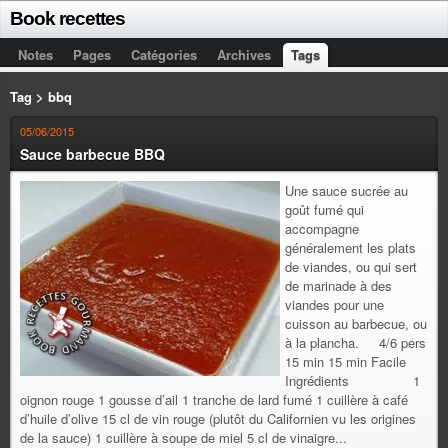
Book recettes
Notes
Pages
Catégories
Archives
Tags
Tag > bbq
05/06/2015
Sauce barbecue BBQ
Une sauce sucrée au
goût fumé qui
accompagne
généralement les plats
de viandes, ou qui sert
de marinade à des
viandes pour une
cuisson au barbecue, ou
à la plancha. 4/6 pers
15 min 15 min Facile
Ingrédients 1
oignon rouge 1 gousse d’ail 1 tranche de lard fumé 1 cuillère à café
d’huile d’olive 15 cl de vin rouge (plutôt du Californien vu les origines
de la sauce) 1 cuillère à soupe de miel 5 cl de vinaigre...